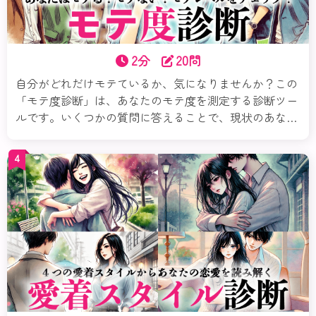
2分
20問
自分がどれだけモテているか、気になりませんか？この
「モテ度診断」は、あなたのモテ度を測定する診断ツー
ルです。いくつかの質問に答えることで、現状のあなた
のモテレベル、魅力、さらにモテるための必要なこと、
など「モテ」というテーマを多角的に分析＆アドバイス
4
します。さあ、自分の魅力を再発見してみましょう！