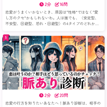
2分
16問
恋愛がうまくいかないとき、原因は“性格”ではなく“愛
し方のクセ”かもしれないわ。人は誰でも、〈安定型、
不安型、回避型、恐れ・回避型〉の4タイプのどれかの
傾向を持っているの。この診断では、あなたの恋の傾向
や心のパターンを紐解いていくわ。気づくだけで、恋は
5
もっとラクになるのよ。まずは診断から始めてみてね。
それじゃ愛着スタイル診断スタートよ！
2分
20問
恋愛の行方を知りたいあなたへ！脈あり診断は、相手の