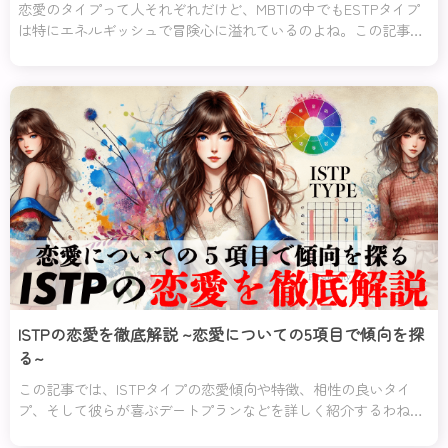
恋愛のタイプって人それぞれだけど、MBTIの中でもESTPタイプ
は特にエネルギッシュで冒険心に溢れているのよね。この記事で
は、そんなESTPタイプの恋愛傾向や特徴、さらに彼らの長所と短
所、相性の良いタイプや悪いタイプについて詳しく解説するわ。
ISTPの恋愛を徹底解説 ~恋愛についての5項目で傾向を探
る~
この記事では、ISTPタイプの恋愛傾向や特徴、相性の良いタイ
プ、そして彼らが喜ぶデートプランなどを詳しく紹介するわね。
また、ISTPタイプの女性と男性それぞれの恋愛での特徴も解説し