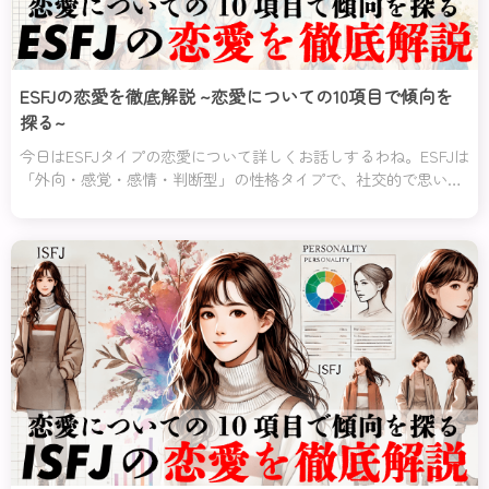
ESFJの恋愛を徹底解説 ~恋愛についての10項目で傾向を
探る~
今日はESFJタイプの恋愛について詳しくお話しするわね。ESFJは
「外向・感覚・感情・判断型」の性格タイプで、社交的で思いや
りが深いのが特徴よ。