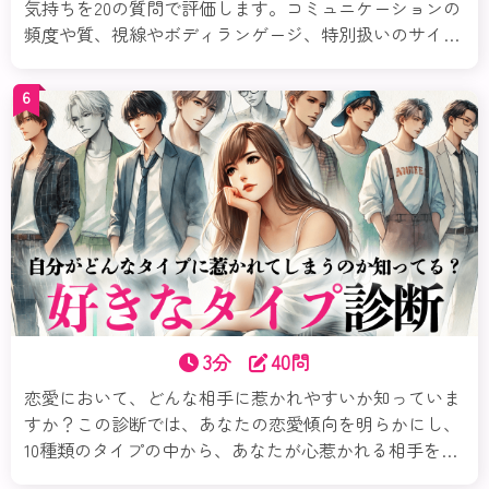
気持ちを20の質問で評価します。コミュニケーションの
頻度や質、視線やボディランゲージ、特別扱いのサイン
など、多角的に相手の興味を分析。診断結果に基づいた
具体的なアドバイスで、次のステップを自信を持って踏
6
み出せるようサポートします。自分の魅力を再確認し、
恋のチャンスを最大限に活かしましょう！今すぐ試し
て、素敵な恋を掴んでくださいね。
3分
40問
恋愛において、どんな相手に惹かれやすいか知っていま
すか？この診断では、あなたの恋愛傾向を明らかにし、
10種類のタイプの中から、あなたが心惹かれる相手を見
つけ出します。質問に答えるだけで、好きになる人の性