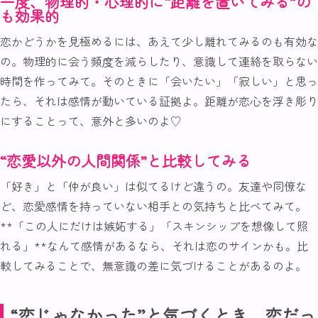
一度、物理的・心理的に“距離を置いてみる”の
も効果的
恋かどうかを見極めるには、あえて少し離れてみるのも有効な
の。物理的に会う頻度を減らしたり、意識して連絡を取らない
時間を作ってみて。そのときに「会いたい」「寂しい」と思っ
たら、それは感情が動いている証拠よ。距離が恋心を浮き彫り
にすることって、意外と多いのよ♡
“恋愛以外の人間関係”と比較してみる
「好き」と「仲が良い」は似てるけど違うの。友達や同僚な
ど、恋愛感情を持っていない相手との気持ちと比べてみて。
**「この人にだけは嫉妬する」「スキンシップを想像して照
れる」**なんて感情があるなら、それは恋のサインかも。比
較してみることで、無意識の差に気づけることがあるのよ。
“恋じゃなかった”と気づくとき、恋だっ