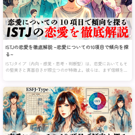
ISTJの恋愛を徹底解説 ~恋愛についての10項目で傾向を探
る~
ISTJタイプ（内向・感覚・思考・判断型）は、恋愛においてもそ
の堅実さと真面目さが際立つのが特徴よ。彼らは、まず信頼を築
くことを何よりも重視し、軽い気持ちや遊び半分の関係には一切
興味を示さないの。