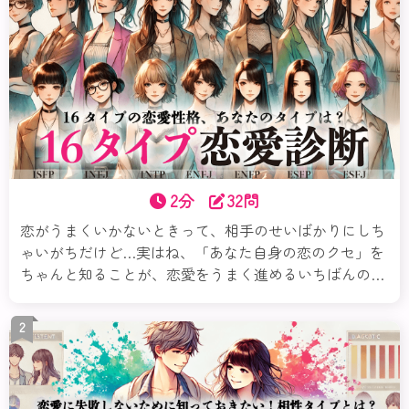
2分
32問
恋がうまくいかないときって、相手のせいばかりにしち
ゃいがちだけど…実はね、「あなた自身の恋のクセ」を
ちゃんと知ることが、恋愛をうまく進めるいちばんの近
道なのよ。この診断では、16タイプの性格から、あなた
の恋愛傾向・相性の良し悪しなどさまざまな切り口で解
2
き明かすわ。本当の“あなたらしい恋”を、今ここから見
つけていきましょ。