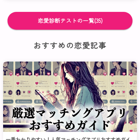
格や恋愛観、相性の良いポイントが分かります。それぞ
れのタイプごとの詳細な特徴を知ることで、これからの
恋愛をより楽しく、理想の相手を見つけるヒントになる
恋愛診断テストの一覧(35)
かもしれません。さあ、診断スタートです！
おすすめの恋愛記事
一番わかりやすい！人気マッチングアプリおすすめガイ