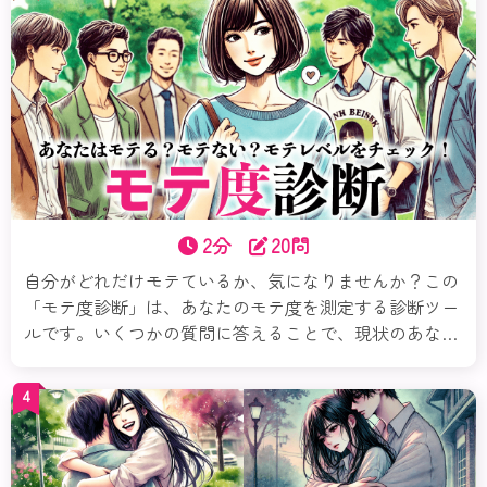
恋愛をより楽しく、理想の相手を見つけるヒントになる
かもしれません。さあ、診断スタートです！
2分
20問
自分がどれだけモテているか、気になりませんか？この
「モテ度診断」は、あなたのモテ度を測定する診断ツー
ルです。いくつかの質問に答えることで、現状のあなた
のモテレベル、魅力、さらにモテるための必要なこと、
など「モテ」というテーマを多角的に分析＆アドバイス
4
します。さあ、自分の魅力を再発見してみましょう！