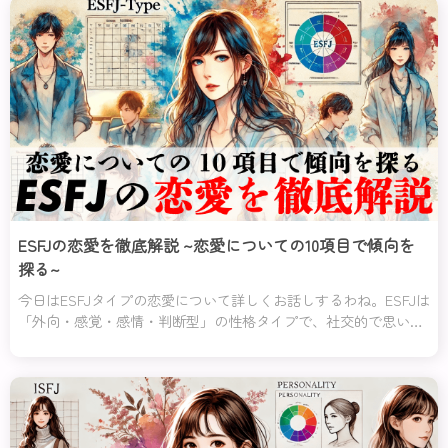
ESFJの恋愛を徹底解説 ~恋愛についての10項目で傾向を
探る~
今日はESFJタイプの恋愛について詳しくお話しするわね。ESFJは
「外向・感覚・感情・判断型」の性格タイプで、社交的で思いや
りが深いのが特徴よ。