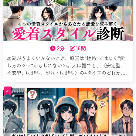
2分
16問
恋愛がうまくいかないとき、原因は“性格”ではなく“愛
し方のクセ”かもしれないわ。人は誰でも、〈安定型、
不安型、回避型、恐れ・回避型〉の4タイプのどれかの
傾向を持っているの。この診断では、あなたの恋の傾向
や心のパターンを紐解いていくわ。気づくだけで、恋は
5
もっとラクになるのよ。まずは診断から始めてみてね。
それじゃ愛着スタイル診断スタートよ！