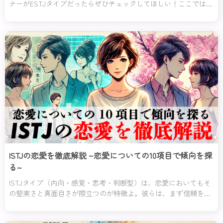
ナーがESTJタイプだったらぜひチェックしてほしい！ここでは、
ESTJタイプの恋愛について紹介していくわ。
ISTJの恋愛を徹底解説 ~恋愛についての10項目で傾向を探
る~
ISTJタイプ（内向・感覚・思考・判断型）は、恋愛においてもそ
の堅実さと真面目さが際立つのが特徴よ。彼らは、まず信頼を築
くことを何よりも重視し、軽い気持ちや遊び半分の関係には一切
興味を示さないの。