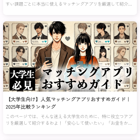
すい課題ごとに本当に使えるマッチングアプリを厳選して紹介す
るわ！「安全に使いたい」「自分に合った相手を見つけたい」
「初めてでも簡単に使いたい」など、あなたの目的や不安にぴっ
たり応えるアプリをランキング形式でまとめたの。
【大学生向け】人気マッチングアプリおすすめガイド｜
2025年比較ランキング
このページでは、そんな迷える大学生のために、特に役立つアプ
リを厳選して紹介するわよ！「安心して使いたい」「お金をかけ
ずに始めたい」「恋愛初心者でも使いやすい」など、あなたの不
安や目的にぴったり合ったアプリを分かりやすくランキング形式