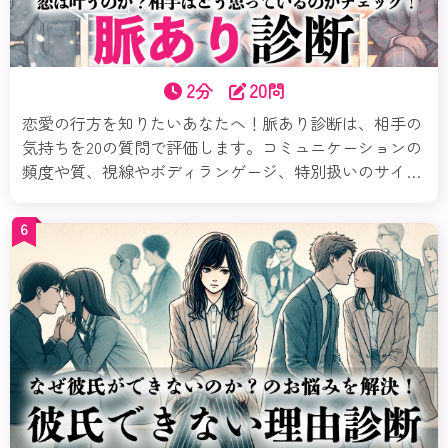
2分
20問
恋愛の行方を知りたいあなたへ！脈あり診断は、相手の
気持ちを20の質問で評価します。コミュニケーションの
頻度や質、視線やボディランゲージ、特別扱いのサイン
など、多角的に相手の興味を分析。診断結果に基づいた
具体的なアドバイスで、次のステップを自信を持って踏
6
み出せるようサポートします。自分の魅力を再確認し、
恋のチャンスを最大限に活かしましょう！今すぐ試し
て、素敵な恋を掴んでくださいね。