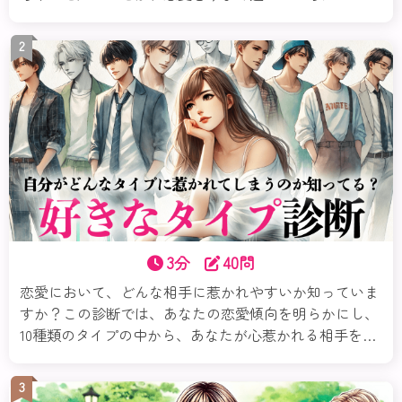
道なのよ。この診断では、16タイプの性格から、あなた
の恋愛傾向・相性の良し悪しなどさまざまな切り口で解
2
き明かすわ。本当の“あなたらしい恋”を、今ここから見
つけていきましょ。
3分
40問
恋愛において、どんな相手に惹かれやすいか知っていま
すか？この診断では、あなたの恋愛傾向を明らかにし、
10種類のタイプの中から、あなたが心惹かれる相手を見
つけ出します。質問に答えるだけで、好きになる人の性
格や恋愛観、相性の良いポイントが分かります。それぞ
3
れのタイプごとの詳細な特徴を知ることで、これからの