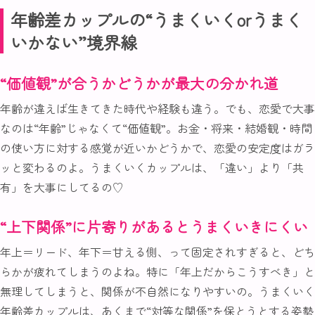
年齢差カップルの“うまくいくorうまく
いかない”境界線
“価値観”が合うかどうかが最大の分かれ道
年齢が違えば生きてきた時代や経験も違う。でも、恋愛で大事
なのは“年齢”じゃなくて“価値観”。お金・将来・結婚観・時間
の使い方に対する感覚が近いかどうかで、恋愛の安定度はガラ
ッと変わるのよ。うまくいくカップルは、「違い」より「共
有」を大事にしてるの♡
“上下関係”に片寄りがあるとうまくいきにくい
年上＝リード、年下＝甘える側、って固定されすぎると、どち
らかが疲れてしまうのよね。特に「年上だからこうすべき」と
無理してしまうと、関係が不自然になりやすいの。うまくいく
年齢差カップルは、あくまで“対等な関係”を保とうとする姿勢