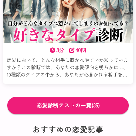
3分
40問
恋愛において、どんな相手に惹かれやすいか知っていま
すか？この診断では、あなたの恋愛傾向を明らかにし、
10種類のタイプの中から、あなたが心惹かれる相手を見
つけ出します。質問に答えるだけで、好きになる人の性
格や恋愛観、相性の良いポイントが分かります。それぞ
れのタイプごとの詳細な特徴を知ることで、これからの
恋愛をより楽しく、理想の相手を見つけるヒントになる
恋愛診断テストの一覧(35)
かもしれません。さあ、診断スタートです！
おすすめの恋愛記事