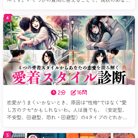
のモテレベル、魅力、さらにモテるための必要なこと、
など「モテ」というテーマを多角的に分析＆アドバイス
4
します。さあ、自分の魅力を再発見してみましょう！
2分
16問
恋愛がうまくいかないとき、原因は“性格”ではなく“愛
し方のクセ”かもしれないわ。人は誰でも、〈安定型、
不安型、回避型、恐れ・回避型〉の4タイプのどれかの
傾向を持っているの。この診断では、あなたの恋の傾向
や心のパターンを紐解いていくわ。気づくだけで、恋は
5