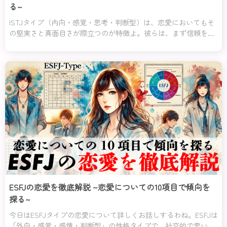
る~
ISTJタイプ（内向・感覚・思考・判断型）は、恋愛においてもそ
の堅実さと真面目さが際立つのが特徴よ。彼らは、まず信頼を築
くことを何よりも重視し、軽い気持ちや遊び半分の関係には一切
興味を示さないの。
ESFJの恋愛を徹底解説 ~恋愛についての10項目で傾向を
探る~
今日はESFJタイプの恋愛について詳しくお話しするわね。ESFJは
「外向・感覚・感情・判断型」の性格タイプで、社交的で思いや