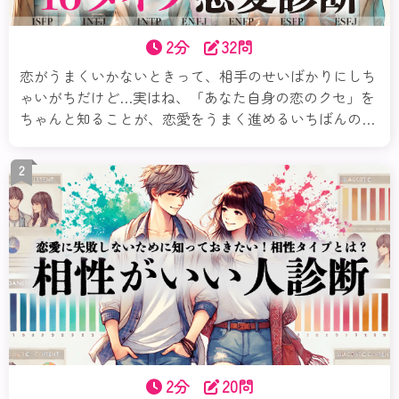
2分
32問
恋がうまくいかないときって、相手のせいばかりにしち
ゃいがちだけど…実はね、「あなた自身の恋のクセ」を
ちゃんと知ることが、恋愛をうまく進めるいちばんの近
道なのよ。この診断では、16タイプの性格から、あなた
の恋愛傾向・相性の良し悪しなどさまざまな切り口で解
2
き明かすわ。本当の“あなたらしい恋”を、今ここから見
つけていきましょ。
2分
20問