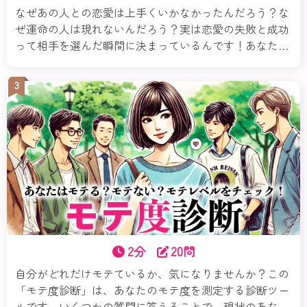
なぜあの人との恋愛は上手くいかなかったんだろう？な
ぜ運命の人は現れないんだろう？実は恋愛の失敗と成功
って相手を選んだ瞬間に決まっているんです！あなたは
恋愛において自分と相性の良い相手のタイプを理解して
いますか？恋愛で失敗しないためにはその相性が何より
3
も大事！この診断ではあなたの性格に合った相性タイプ
がわかります。今すぐチェックしてみましょう。
2分
20問
自分がどれだけモテているか、気になりませんか？この
「モテ度診断」は、あなたのモテ度を測定する診断ツー
ルです。いくつかの質問に答えることで、現状のあなた