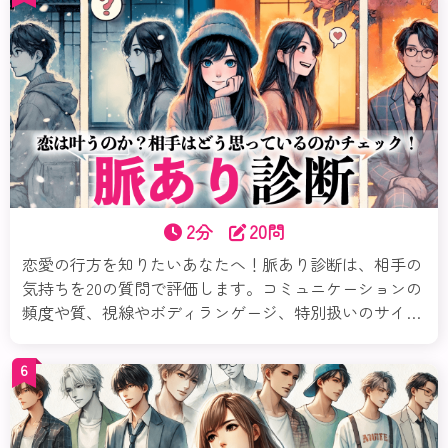
もっとラクになるのよ。まずは診断から始めてみてね。
それじゃ愛着スタイル診断スタートよ！
2分
20問
恋愛の行方を知りたいあなたへ！脈あり診断は、相手の
気持ちを20の質問で評価します。コミュニケーションの
頻度や質、視線やボディランゲージ、特別扱いのサイン
など、多角的に相手の興味を分析。診断結果に基づいた
具体的なアドバイスで、次のステップを自信を持って踏
6
み出せるようサポートします。自分の魅力を再確認し、
恋のチャンスを最大限に活かしましょう！今すぐ試し
て、素敵な恋を掴んでくださいね。