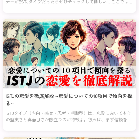
ナーがESTJタイプだったらぜひチェックしてほしい！ここでは、
ESTJタイプの恋愛について紹介していくわ。
ISTJの恋愛を徹底解説 ~恋愛についての10項目で傾向を探
る~
ISTJタイプ（内向・感覚・思考・判断型）は、恋愛においてもそ
の堅実さと真面目さが際立つのが特徴よ。彼らは、まず信頼を築
くことを何よりも重視し、軽い気持ちや遊び半分の関係には一切
興味を示さないの。