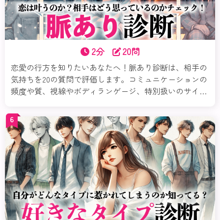
2分
20問
恋愛の行方を知りたいあなたへ！脈あり診断は、相手の
気持ちを20の質問で評価します。コミュニケーションの
頻度や質、視線やボディランゲージ、特別扱いのサイン
など、多角的に相手の興味を分析。診断結果に基づいた
具体的なアドバイスで、次のステップを自信を持って踏
6
み出せるようサポートします。自分の魅力を再確認し、
恋のチャンスを最大限に活かしましょう！今すぐ試し
て、素敵な恋を掴んでくださいね。