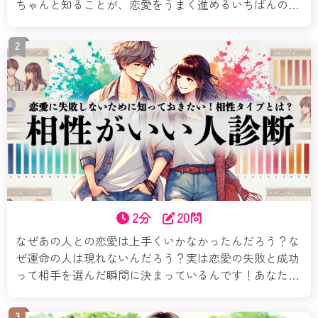
ちゃんと知ることが、恋愛をうまく進めるいちばんの近
道なのよ。この診断では、16タイプの性格から、あなた
の恋愛傾向・相性の良し悪しなどさまざまな切り口で解
2
き明かすわ。本当の“あなたらしい恋”を、今ここから見
つけていきましょ。
2分
20問
なぜあの人との恋愛は上手くいかなかったんだろう？な
ぜ運命の人は現れないんだろう？実は恋愛の失敗と成功
って相手を選んだ瞬間に決まっているんです！あなたは
恋愛において自分と相性の良い相手のタイプを理解して
いますか？恋愛で失敗しないためにはその相性が何より
3