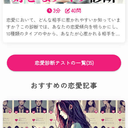
3分
40問
恋愛において、どんな相手に惹かれやすいか知っていま
すか？この診断では、あなたの恋愛傾向を明らかにし、
10種類のタイプの中から、あなたが心惹かれる相手を見
つけ出します。質問に答えるだけで、好きになる人の性
格や恋愛観、相性の良いポイントが分かります。それぞ
れのタイプごとの詳細な特徴を知ることで、これからの
恋愛をより楽しく、理想の相手を見つけるヒントになる
恋愛診断テストの一覧(35)
かもしれません。さあ、診断スタートです！
おすすめの恋愛記事