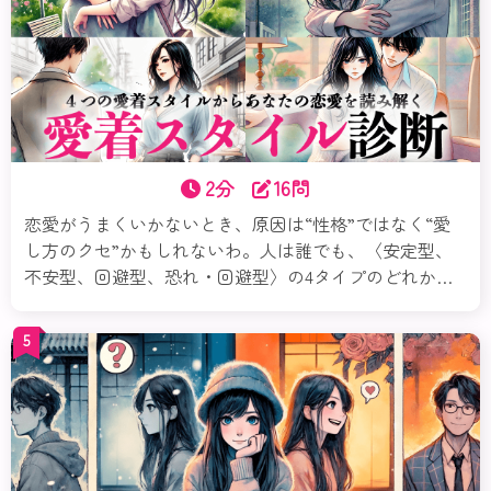
2分
16問
恋愛がうまくいかないとき、原因は“性格”ではなく“愛
し方のクセ”かもしれないわ。人は誰でも、〈安定型、
不安型、回避型、恐れ・回避型〉の4タイプのどれかの
傾向を持っているの。この診断では、あなたの恋の傾向
や心のパターンを紐解いていくわ。気づくだけで、恋は
5
もっとラクになるのよ。まずは診断から始めてみてね。
それじゃ愛着スタイル診断スタートよ！