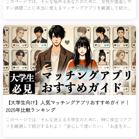
このページでは、そんな悩めるあなたのために、女性が直面しや
すい課題ごとに本当に使えるマッチングアプリを厳選して紹介す
るわ！「安全に使いたい」「自分に合った相手を見つけたい」
「初めてでも簡単に使いたい」など、あなたの目的や不安にぴっ
たり応えるアプリをランキング形式でまとめたの。
【大学生向け】人気マッチングアプリおすすめガイド｜
2025年比較ランキング
このページでは、そんな迷える大学生のために、特に役立つアプ
リを厳選して紹介するわよ！「安心して使いたい」「お金をかけ
ずに始めたい」「恋愛初心者でも使いやすい」など、あなたの不
安や目的にぴったり合ったアプリを分かりやすくランキング形式