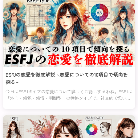
ESFJの恋愛を徹底解説 ~恋愛についての10項目で傾向を
探る~
今日はESFJタイプの恋愛について詳しくお話しするわね。ESFJは
「外向・感覚・感情・判断型」の性格タイプで、社交的で思いや
りが深いのが特徴よ。