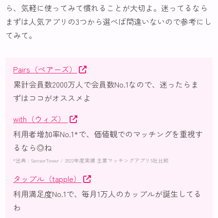
ら、気軽に使ってみて慣れることが大切よ。迷ってるなら
まずは人気アプリの3つから選べば間違いないので参考にし
てみて。
Pairs（ペアーズ）
累計会員数2000万人で会員数No.1なので、迷ったらま
ずはココがオススメよ
with（ウィズ）
利用者増加率No.1*で、価値観でのマッチングを重視す
るなら◎ね
*出典 : SensorTower / 2022年度実績 主要マッチングアプリ5社比較
タップル（tapple）
利用満足度No.1で、毎月1万人のカップルが誕生してる
わ