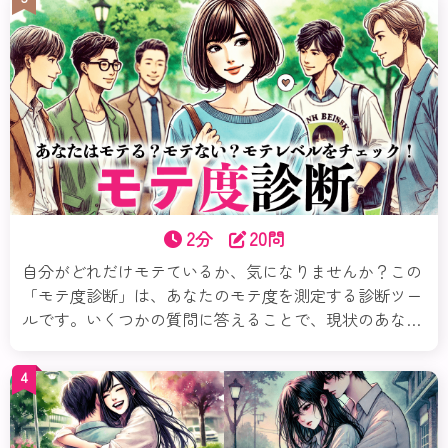
も大事！この診断ではあなたの性格に合った相性タイプ
がわかります。今すぐチェックしてみましょう。
2分
20問
自分がどれだけモテているか、気になりませんか？この
「モテ度診断」は、あなたのモテ度を測定する診断ツー
ルです。いくつかの質問に答えることで、現状のあなた
のモテレベル、魅力、さらにモテるための必要なこと、
など「モテ」というテーマを多角的に分析＆アドバイス
4
します。さあ、自分の魅力を再発見してみましょう！