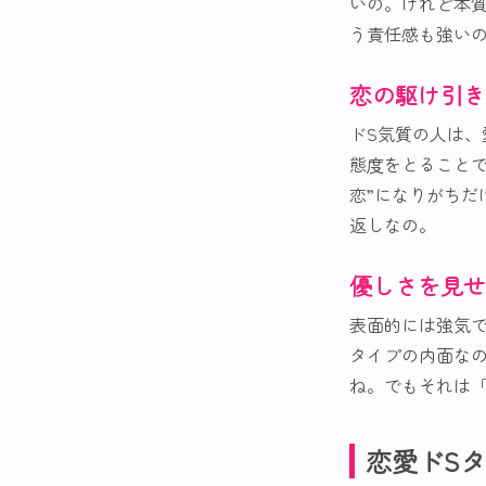
いの。けれど本質
う責任感も強い
恋の駆け引き
ドS気質の人は
態度をとること
恋”になりがち
返しなの。
優しさを見せ
表面的には強気
タイプの内面な
ね。でもそれは
恋愛ドS