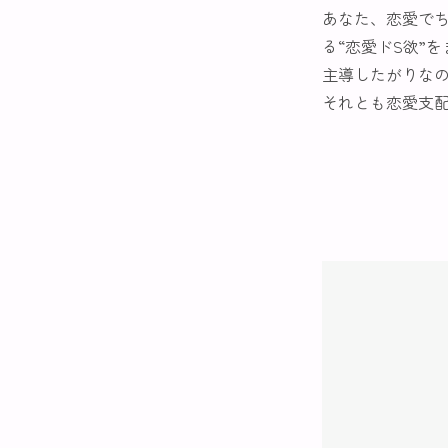
あなた、恋愛で
る“恋愛ドS欲”
主導したがりな
それとも恋愛支