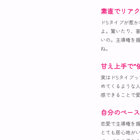
素直でリアク
ドSタイプが惹
よ。驚いたり、
いの。主導権を
ね。
甘え上手で“
実はドSタイプ
めてくるような
感できることで
自分のペース
恋愛で主導権を
とても居心地が