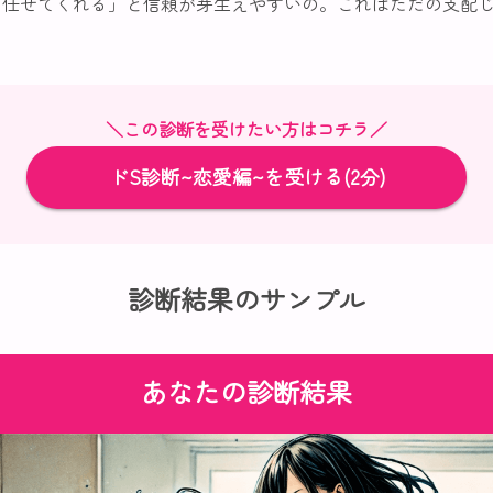
ら任せてくれる」と信頼が芽生えやすいの。これはただの支配
♡
＼この診断を受けたい方はコチラ／
ドS診断~恋愛編~を受ける(2分)
診断結果のサンプル
あなたの診断結果