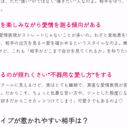
は、ただ“強い”のではなく“導きたい”人なのよ。相手を守り
の。
を楽しみながら愛情を測る傾向がある
、愛情表現がストレートじゃないことが多いの。わざと意地悪を
で、相手の出方を見る＝愛を確かめるというスタイルなのよ。無
だけど、これも「相手がどこまで自分を見てくれるか」を知りた
るのが照れくさい“不器用な愛し方”をする
でクールに見えるけど、実はとても繊細で、素直な愛情表現が苦
の。だからこそ、ちょっと乱暴な言い方や、ツンとした態度に
「好きだからこそカッコつけてしまう」可愛さでもあるのよ♡
タイプが惹かれやすい相手は？