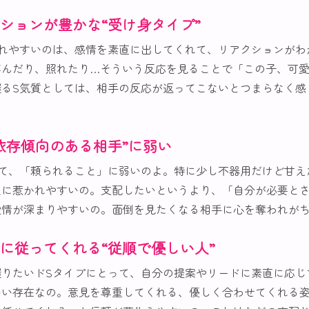
ションが豊かな“受け身タイプ”
かれやすいのは、感情を素直に出してくれて、リアクションがわ
喜んだり、照れたり…そういう反応を見ることで「この子、可
握るS気質としては、相手の反応が返ってこないとつまらなく感
依存傾向のある相手”に弱い
って、「頼られること」に弱いのよ。特に少し不器用だけど甘え
人に惹かれやすいの。支配したいというより、「自分が必要と
愛情が深まりやすいの。面倒を見たくなる相手に心を奪われが
に従ってくれる“従順で優しい人”
握りたいドSタイプにとって、自分の提案やリードに素直に応じ
いい存在なの。意見を尊重してくれる、優しく合わせてくれる