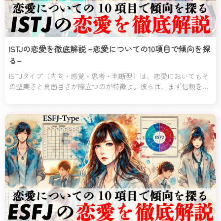
ISTJの恋愛を徹底解説 ~恋愛についての10項目で傾向を探
る~
ISTJタイプ（内向・感覚・思考・判断型）は、恋愛においてもそ
の堅実さと真面目さが際立つのが特徴よ。彼らは、まず信頼を築
くことを何よりも重視し、軽い気持ちや遊び半分の関係には一切
興味を示さないの。