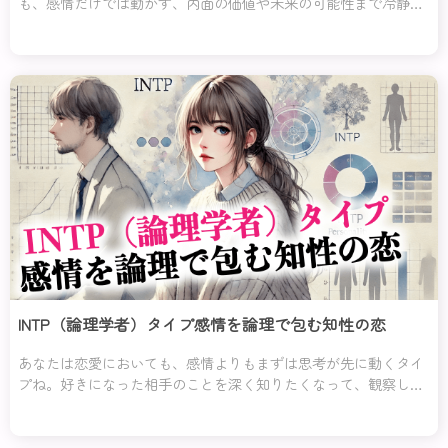
も、感情だけでは動かず、内面の価値や未来の可能性まで冷静に
見極めるのがあなたのスタイルね。表面的なやり取りや軽いノリ
には興味を示さず、深
INTP（論理学者）タイプ感情を論理で包む知性の恋
あなたは恋愛においても、感情よりもまずは思考が先に動くタイ
プね。好きになった相手のことを深く知りたくなって、観察した
り内面を分析したり——恋愛すらも“知的な探究”として楽しんで
いるところがあるの