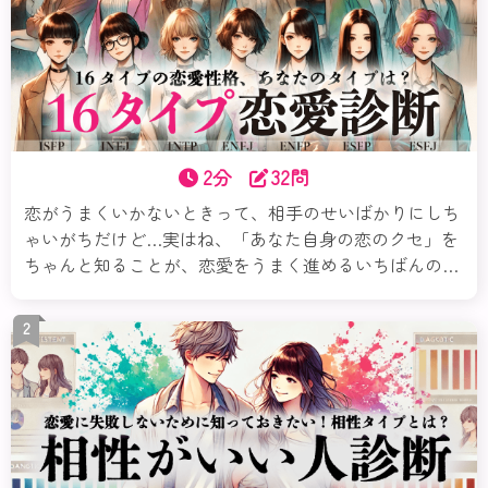
2分
32問
恋がうまくいかないときって、相手のせいばかりにしち
ゃいがちだけど…実はね、「あなた自身の恋のクセ」を
ちゃんと知ることが、恋愛をうまく進めるいちばんの近
道なのよ。この診断では、16タイプの性格から、あなた
の恋愛傾向・相性の良し悪しなどさまざまな切り口で解
2
き明かすわ。本当の“あなたらしい恋”を、今ここから見
つけていきましょ。