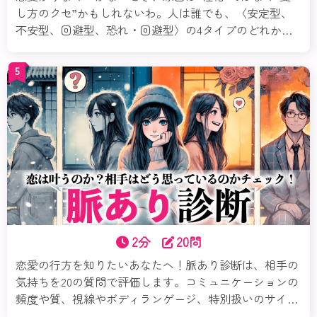
し方のクセ”かもしれないわ。人は誰でも、〈安定型、
不安型、回避型、恐れ・回避型〉の4タイプのどれかの
傾向を持っているの。この診断では、あなたの恋の傾向
や心のパターンを紐解いていくわ。気づくだけで、恋は
5
もっとラクになるのよ。まずは診断から始めてみてね。
それじゃ愛着スタイル診断スタートよ！
2分
20問
恋愛の行方を知りたいあなたへ！脈あり診断は、相手の
気持ちを20の質問で評価します。コミュニケーションの
頻度や質、視線やボディランゲージ、特別扱いのサイン
など、多角的に相手の興味を分析。診断結果に基づいた