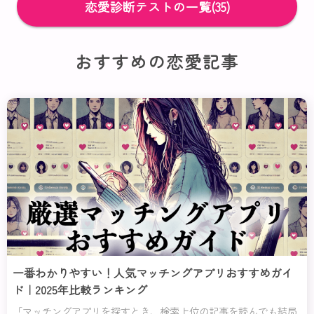
恋愛をより楽しく、理想の相手を見つけるヒントになる
恋愛診断テストの一覧(35)
かもしれません。さあ、診断スタートです！
おすすめの恋愛記事
一番わかりやすい！人気マッチングアプリおすすめガイ
ド｜2025年比較ランキング
「マッチングアプリを探すとき、検索上位の記事を読んでも結局