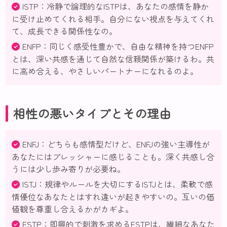
ISTP：冷静で論理的なISTPは、あなたの感情を静か
に受け止めてくれる相手。自分にない視点を与えてくれ
て、成長できる関係性なの。
ENFP：同じく感受性豊かで、自由な精神を持つENFP
とは、深い共感を通じて自然な信頼関係が築けるわ。共
に高め合える、やさしいパートナーになれるのよ。
相性の悪いタイプとその理由
ENFJ：どちらも感情型だけど、ENFJの強い主導性が
あなたにはプレッシャーに感じることも。深く共感し合
うには少し歩み寄りが必要ね。
ISTJ：規律やルールを大切にするISTJとは、柔軟で感
情優位なあなたとはすれ違いが起きやすいの。互いの価
値観を尊重し合えるかがカギよ。
ESTP：即興的で刺激を求めるESTPは、繊細なあなた