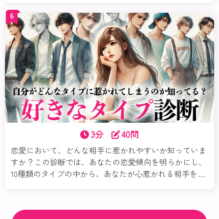
具体的なアドバイスで、次のステップを自信を持って踏
6
み出せるようサポートします。自分の魅力を再確認し、
恋のチャンスを最大限に活かしましょう！今すぐ試し
て、素敵な恋を掴んでくださいね。
3分
40問
恋愛において、どんな相手に惹かれやすいか知っていま
すか？この診断では、あなたの恋愛傾向を明らかにし、
10種類のタイプの中から、あなたが心惹かれる相手を見
つけ出します。質問に答えるだけで、好きになる人の性
格や恋愛観、相性の良いポイントが分かります。それぞ
れのタイプごとの詳細な特徴を知ることで、これからの