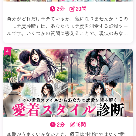
2分
20問
自分がどれだけモテているか、気になりませんか？この
「モテ度診断」は、あなたのモテ度を測定する診断ツー
ルです。いくつかの質問に答えることで、現状のあなた
のモテレベル、魅力、さらにモテるための必要なこと、
など「モテ」というテーマを多角的に分析＆アドバイス
4
します。さあ、自分の魅力を再発見してみましょう！
2分
16問
恋愛がうまくいかないとき、原因は“性格”ではなく“愛